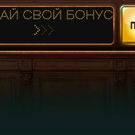
0
300
%
Р
ай свой бонус
5
750
%
Р
0
2000
%
Р
ножь выигрыш,
0
950
жми пуск
%
Р
0
0
%
Р
5
500
%
Р
0
1000
%
Р