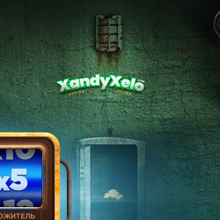
10
x
5
x
12
x
ОЖИТЕЛЬ