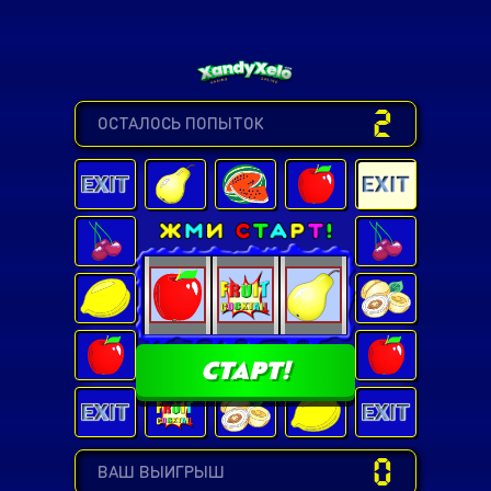
2
ОСТАЛОСЬ ПОПЫТОК
СТАРТ!
0
ВАШ ВЫИГРЫШ